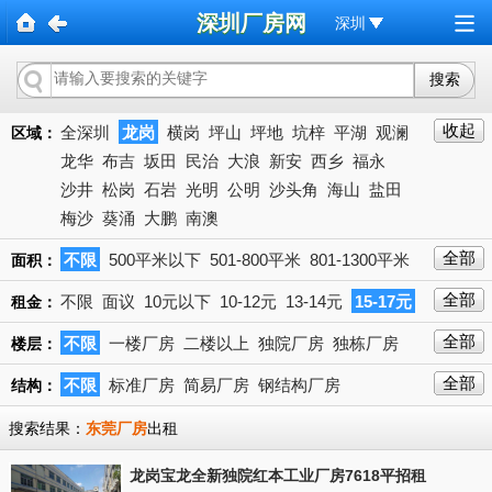
深圳厂房网
深圳
收起
全深圳
龙岗
横岗
坪山
坪地
坑梓
平湖
观澜
区域：
龙华
布吉
坂田
民治
大浪
新安
西乡
福永
沙井
松岗
石岩
光明
公明
沙头角
海山
盐田
梅沙
葵涌
大鹏
南澳
全部
不限
500平米以下
501-800平米
801-1300平米
面积：
1301-2000平米
2001-3000平米
3001-5000平米
全部
不限
面议
10元以下
10-12元
13-14元
15-17元
租金：
5001-10000平米
10000平米以上
18-20元
21-23元
24-27元以上
28-30元
31-35元
下拉
全部
不限
一楼厂房
二楼以上
独院厂房
独栋厂房
楼层：
36-40元
40元
全部
不限
标准厂房
简易厂房
钢结构厂房
结构：
搜索结果：
东莞厂房
出租
龙岗宝龙全新独院红本工业厂房7618平招租