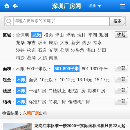
深圳厂房网
深圳
收起
全深圳
龙岗
横岗
坪山
坪地
坑梓
平湖
观澜
区域：
龙华
布吉
坂田
民治
大浪
新安
西乡
福永
沙井
松岗
石岩
光明
公明
沙头角
海山
盐田
梅沙
葵涌
大鹏
南澳
全部
不限
500平米以下
501-800平米
801-1300平米
面积：
1301-2000平米
2001-3000平米
3001-5000平米
全部
不限
面议
10元以下
10-12元
13-14元
15-17元
租金：
5001-10000平米
10000平米以上
18-20元
21-23元
24-27元以上
28-30元
31-35元
下拉
全部
不限
一楼厂房
二楼以上
独院厂房
独栋厂房
楼层：
36-40元
40元
全部
不限
标准厂房
简易厂房
钢结构厂房
结构：
搜索结果：
东莞厂房
出租
龙岗红本标准一楼2000平实际面积出租只要22元起