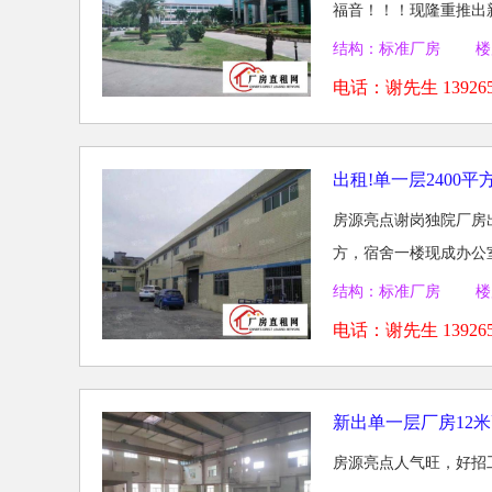
福音！！！现隆重推出
备...
结构：标准厂房 楼
电话：
谢先生 139265
出租!单一层2400
房源亮点谢岗独院厂房出
方，宿舍一楼现成办公室
结构：标准厂房 楼
电话：
谢先生 139265
新出单一层厂房12
房源亮点人气旺，好招工