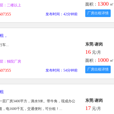
1300
面积：
㎡
层：二楼以上
厂房出租详情
07355
发布时间：42分钟前
租，
东莞-谢岗
车...
16
元/月
1000
面积：
㎡
层：独院厂房
厂房出租详情
07355
发布时间：54分钟前
租
东莞-谢岗
层厂房3400平方，滴水9米。带牛角，现成办公
17
元/月
，电1600千瓦，交通便利，可分租！...