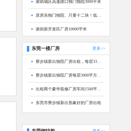
谢岗城区高速路口独门独院3000平米
原房东独门独院、只要十二块！低价出租
谢岗新开发区厂房10000平米
东莞一楼厂房
更多>>
寮步镇新出独院厂房出租，每层3300平方大小可分
寮步镇新出独院厂房每层3000平方可分租
出租两个豪华装修厂房车间1500平方及1200平方或全租
东莞市寮步镇新出形象好的厂房出租
长安广深高速附近楼上一整层1450平十万级无尘车间厂房出租！ 16
1450
14
面积：
㎡
元/㎡/月
东莞钢结构
更多>>