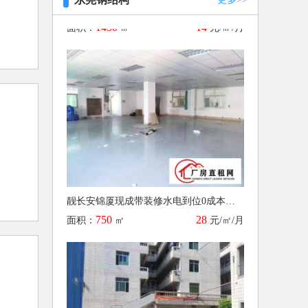
靓长安锦厦现成带装修水电到位0成本入驻独院厂房分租 16
750
28
面积：
㎡
元/㎡/月