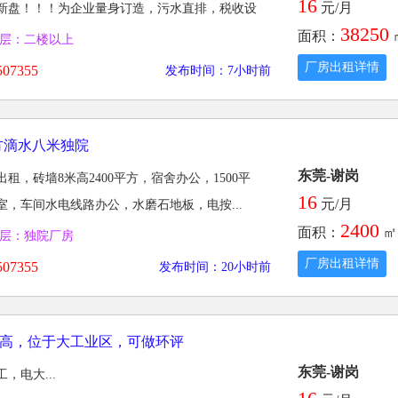
16
元/月
新盘！！！为企业量身订造，污水直排，税收设
38250
面积：
层：二楼以上
厂房出租详情
prev
07355
发布时间：7小时前
平方滴水八米独院
东莞-谢岗
租，砖墙8米高2400平方，宿舍办公，1500平
16
元/月
，车间水电线路办公，水磨石地板，电按...
2400
面积：
㎡
层：独院厂房
厂房出租详情
07355
发布时间：20小时前
米高，位于大工业区，可做环评
东莞-谢岗
，电大...