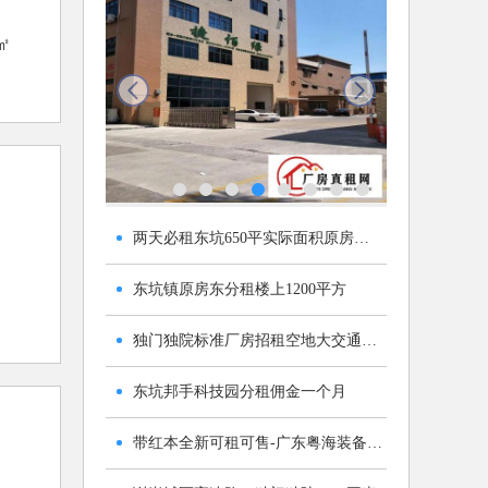
㎡
next
两天必租东坑650平实际面积原房东厂房精装修工业用地
东坑镇原房东分租楼上1200平方
独门独院标准厂房招租空地大交通方便
东坑邦手科技园分租佣金一个月
带红本全新可租可售-广东粤海装备技术产业园（含税含管理费）