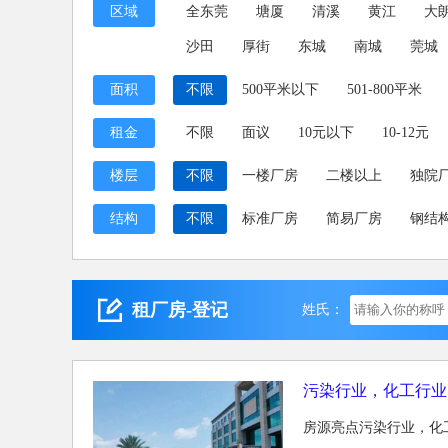
区域
全东莞
塘厦
清溪
黄江
大
沙田
厚街
东城
南城
莞城
面积
不限
500平米以下
501-800平米
租金
不限
面议
10元以下
10-12元
楼层
不限
一楼厂房
二楼以上
独院
结构
不限
标准厂房
简易厂房
钢结
租厂房-登记
姓氏：
污染行业，化工行业
房源亮点污染行业，化