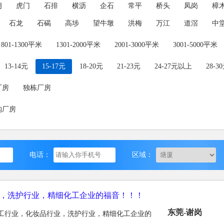
朗
虎门
石排
横沥
企石
常平
桥头
凤岗
樟
石龙
石碣
高埗
望牛墩
洪梅
万江
道滘
中
801-1300平米
1301-2000平米
2001-3000平米
3001-5000平米
13-14元
15-17元
18-20元
21-23元
24-27元以上
28-3
厂房
独栋厂房
构厂房
电话：
区域：
，洗护行业，精细化工企业的福音！！！
东莞-谢岗
工行业，化妆品行业，洗护行业，精细化工企业的