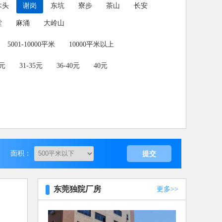
木头
谢岗
东坑
寮步
茶山
长安
堂
麻涌
大岭山
5001-10000平米
10000平米以上
0元
31-35元
36-40元
40元
面积：
东莞独院厂房
更多>>