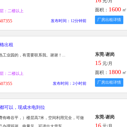
16
元/月
1600
面积：
㎡
层：二楼以上
厂房出租详情
07355
发布时间：12分钟前
格出租
东莞-谢岗
工业园的，有需要联系我。谢谢！...
15
元/月
1800
面积：
㎡
层：二楼以上
厂房出租详情
07355
发布时间：2小时前
都可以，现成水电到位
东莞-谢岗
费有峰谷平，）楼层高7米，空间利用完全，可做
16
元/月
办理环评，电量足，可进出大货车...