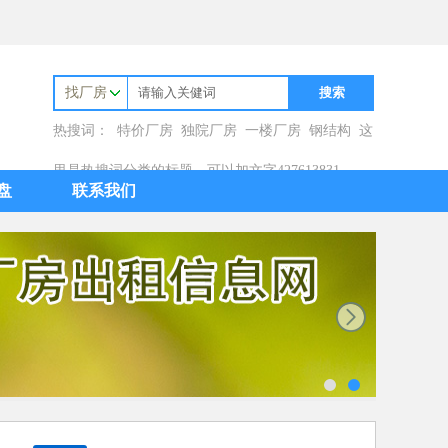
找厂房
热搜词：
特价厂房
独院厂房
一楼厂房
钢结构
这
里是热搜词分类的标题，可以加文字427613831
盘
联系我们
next