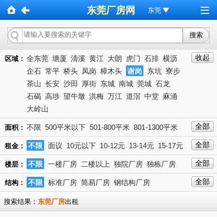
东莞厂房网
东莞
收起
全东莞
塘厦
清溪
黄江
大朗
虎门
石排
横沥
区域：
企石
常平
桥头
凤岗
樟木头
谢岗
东坑
寮步
茶山
长安
沙田
厚街
东城
南城
莞城
石龙
石碣
高埗
望牛墩
洪梅
万江
道滘
中堂
麻涌
大岭山
全部
不限
500平米以下
501-800平米
801-1300平米
面积：
1301-2000平米
2001-3000平米
3001-5000平米
全部
不限
面议
10元以下
10-12元
13-14元
15-17元
下拉
租金：
5001-10000平米
10000平米以上
18-20元
21-23元
24-27元以上
28-30元
31-35元
全部
不限
一楼厂房
二楼以上
独院厂房
独栋厂房
楼层：
36-40元
40元
全部
不限
标准厂房
简易厂房
钢结构厂房
结构：
搜索结果：
东莞厂房
出租