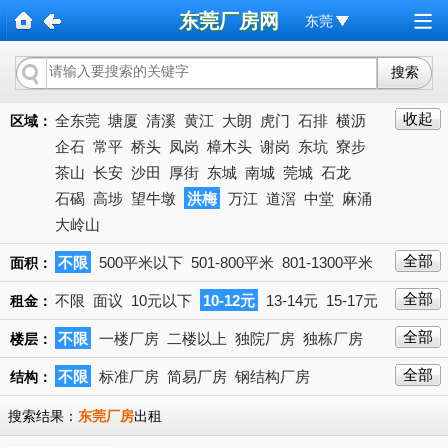
东莞厂房网
东莞
收起
全东莞
塘厦
清溪
黄江
大朗
虎门
石排
横沥
区域：
企石
常平
桥头
凤岗
樟木头
谢岗
东坑
寮步
茶山
长安
沙田
厚街
东城
南城
莞城
石龙
石碣
高埗
望牛墩
洪梅
万江
道滘
中堂
麻涌
大岭山
全部
不限
500平米以下
501-800平米
801-1300平米
面积：
1301-2000平米
2001-3000平米
3001-5000平米
全部
不限
面议
10元以下
10-12元
13-14元
15-17元
下拉
租金：
5001-10000平米
10000平米以上
18-20元
21-23元
24-27元以上
28-30元
31-35元
全部
不限
一楼厂房
二楼以上
独院厂房
独栋厂房
楼层：
36-40元
40元
全部
不限
标准厂房
简易厂房
钢结构厂房
结构：
搜索结果：
东莞厂房
出租