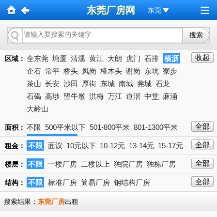
东莞厂房网
东莞
收起
全东莞
塘厦
清溪
黄江
大朗
虎门
石排
横沥
区域：
企石
常平
桥头
凤岗
樟木头
谢岗
东坑
寮步
茶山
长安
沙田
厚街
东城
南城
莞城
石龙
石碣
高埗
望牛墩
洪梅
万江
道滘
中堂
麻涌
大岭山
全部
不限
500平米以下
501-800平米
801-1300平米
面积：
1301-2000平米
2001-3000平米
3001-5000平米
全部
不限
面议
10元以下
10-12元
13-14元
15-17元
下拉
租金：
5001-10000平米
10000平米以上
18-20元
21-23元
24-27元以上
28-30元
31-35元
全部
不限
一楼厂房
二楼以上
独院厂房
独栋厂房
楼层：
36-40元
40元
全部
不限
标准厂房
简易厂房
钢结构厂房
结构：
搜索结果：
东莞厂房
出租