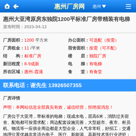
惠州厂房网
惠州
惠州大亚湾原房东独院1200平标准厂房带精装有电梯
发布时间：2023-04-12
厂房面积：
1200
平方米
办公面积：
可选配（按需）
厂房租金：
11
/平米
宿舍面积：
按需（可不配）
结 构：
标准厂房
楼 层：
独院厂房
新旧程度：
8-9成新
电 梯：
有电梯
所在区域：
惠州-霞涌
食 堂：
有食堂
联系电话：
谢先生 13926507355
下拉
厂房详情
声明：本网站信息全部真实有效，诚信经营，拒绝假消息！
厂房位于大亚湾，带标准的电梯；现成水电，层高6米，消防过关宿
舍、配电都可按需求配；周边配套设施完善，大型超市、夜市、柜员
机、物流等一应俱全周边都是大型企业，人气非常旺，好招工；交通
地理位置优越非常适合电子、医疗、新能源、高新技术等行业进驻；