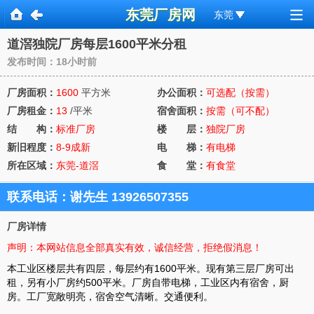
东莞厂房网
东莞
道滘独院厂房每层1600平米分租
发布时间：18小时前
厂房面积：
1600
平方米
办公面积：
可选配（按需）
厂房租金：
13
/平米
宿舍面积：
按需（可不配）
结 构：
标准厂房
楼 层：
独院厂房
新旧程度：
8-9成新
电 梯：
有电梯
所在区域：
东莞-道滘
食 堂：
有食堂
联系电话：
谢先生 13926507355
下拉
厂房详情
声明：本网站信息全部真实有效，诚信经营，拒绝假消息！
本工业区楼层共有四层，每层约有1600平米。现有第三层厂房可出
租，另有小厂房约500平米。厂房自带电梯，工业区内有宿舍，厨
房。工厂宽敞明亮，宿舍空气清晰。交通便利。