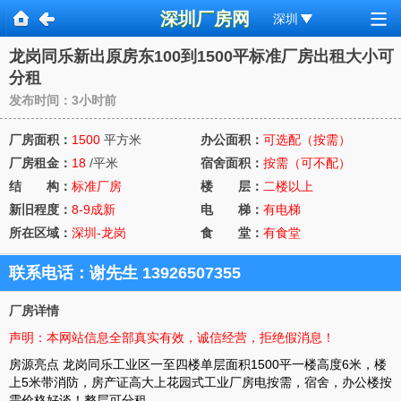
深圳厂房网
深圳
龙岗同乐新出原房东100到1500平标准厂房出租大小可
分租
发布时间：3小时前
厂房面积：
1500
平方米
办公面积：
可选配（按需）
厂房租金：
18
/平米
宿舍面积：
按需（可不配）
结 构：
标准厂房
楼 层：
二楼以上
新旧程度：
8-9成新
电 梯：
有电梯
所在区域：
深圳-龙岗
食 堂：
有食堂
下拉
联系电话：
谢先生 13926507355
厂房详情
声明：本网站信息全部真实有效，诚信经营，拒绝假消息！
房源亮点 龙岗同乐工业区一至四楼单层面积1500平一楼高度6米，楼
上5米带消防，房产证高大上花园式工业厂房电按需，宿舍，办公楼按
需价格好谈！整层可分租